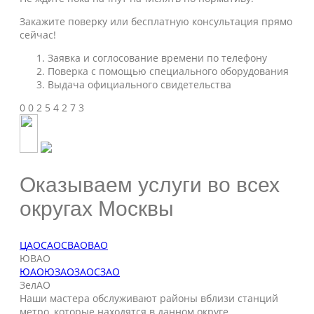
Закажите поверку или бесплатную консультация прямо
сейчас!
Заявка и соглосование времени по телефону
Поверка с помощью специального оборудования
Выдача официального свидетельства
0
0
2
5
4
2
7
3
Оказываем услуги во всех
округах Москвы
ЦАО
САО
СВАО
ВАО
ЮВАО
ЮАО
ЮЗАО
ЗАО
СЗАО
ЗелАО
Наши мастера обслуживают районы вблизи станций
метро, которые находятся в данном округе