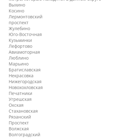
Выхино
Косино
Лермонтовский
проспект
Жулебино
Юго-Восточная
Кузьминки
Лефортово
Авиамоторная
Люблино
Марьино
Братиславская
Некрасовка
Нижегородская
Новохохловская
Печатники
Угрешская
Окская
Стахановская
Рязанский
Проспект
Волжская
Волгоградский