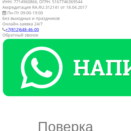
ИНН: 7714960866, ОГРН: 5167746369544
Аккредитация RA.RU.312141 от 18.04.2017
Пн-Пт 09:00-19:00
Без выходных и праздников
Онлайн-заявка 24/7
+7(812)648-46-00
Обратный звонок
Поверка