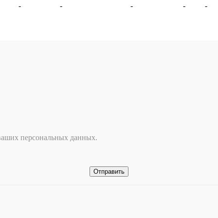
рбург
-
Ярославль
-
Великий Новгород
-
Екатеринбург
-
ДНР
-
За
 ваших персональных данных.