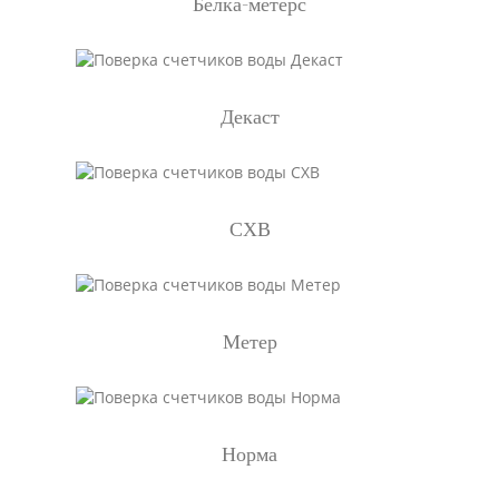
Белка-метерс
Декаст
СХВ
Метер
Норма