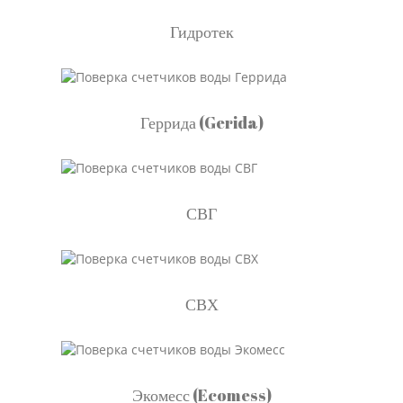
Гидротек
Геррида (Gerida)
СВГ
СВХ
Экомесс (Ecomess)