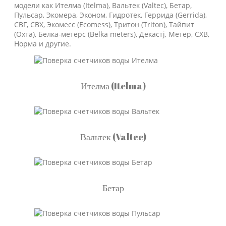
модели как Ителма (Itelma), Вальтек (Valtec), Бетар,
Пульсар, Экомера, Эконом, Гидротек, Геррида (Gerrida),
СВГ, СВХ, Экомесс (Ecomess), Тритон (Triton), Тайпит
(Охта), Белка-метерс (Belka meters), Декастj, Метер, СХВ,
Норма и другие.
Ителма (Itelma)
Вальтек (Valtec)
Бетар