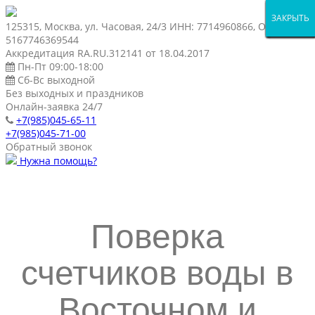
ЗАКРЫТЬ
ЗАКРЫТЬ
ЗАКРЫТЬ
ЗАКРЫТЬ
ЗАКРЫТЬ
ЗАКРЫТЬ
ЗАКРЫТЬ
ЗАКРЫТЬ
ЗАКРЫТЬ
ЗАКРЫТЬ
ЗАКРЫТЬ
ЗАКРЫТЬ
ЗАКРЫТЬ
ЗАКРЫТЬ
125315, Москва, ул. Часовая, 24/3 ИНН: 7714960866, ОГРН:
5167746369544
Аккредитация RA.RU.312141 от 18.04.2017
Пн-Пт 09:00-18:00
Сб-Вс выходной
Без выходных и праздников
Онлайн-заявка 24/7
+7(985)045-65-11
+7(985)045-71-00
Обратный звонок
Нужна помощь?
Поверка
счетчиков воды в
Восточном и