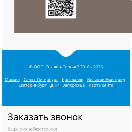
© ООО "Эталон-Сервис" 2016 -
2026
Москва
-
Санкт-Петербург
-
Ярославль
-
Великий Новгород
-
Екатеринбург
-
ДНР
-
Запорожье
-
Карта сайта
Заказать звонок
Ваше имя (обязательно)