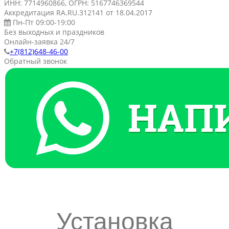
ИНН: 7714960866, ОГРН: 5167746369544
Аккредитация RA.RU.312141 от 18.04.2017
Пн-Пт 09:00-19:00
Без выходных и праздников
Онлайн-заявка 24/7
+7(812)648-46-00
Обратный звонок
Установка