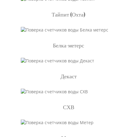
Тайпит (Охта)
Белка-метерс
Декаст
СХВ