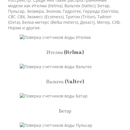
Россреестр. Среди них такие распространенные
модели как Ителма (Itelma), Вальтек (Valtec), Бетар,
Пульсар, Экомера, Эконом, Гидротек, Геррида (Gerrida),
СВГ, СВХ, Экомесс (Ecomess), Тритон (Triton), Тайпит
(Охта), Белка-метерс (Belka meters), Декастj, Метер, СХВ,
Норма и другие.
Ителма (Itelma)
Вальтек (Valtec)
Бетар