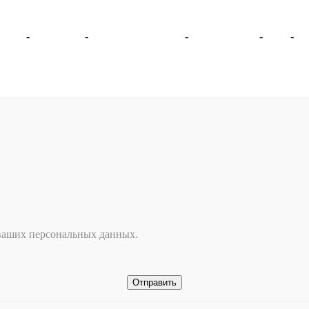
© ООО "Эталон-Сервис" 2016 -
2026
рбург
-
Ярославль
-
Великий Новгород
-
Екатеринбург
-
ДНР
-
За
 ваших персональных данных.