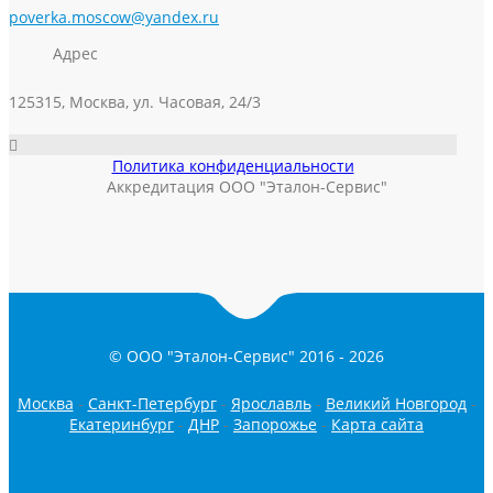
poverka.moscow@yandex.ru
Адрес
125315, Москва, ул. Часовая, 24/3
Политика конфиденциальности
Аккредитация ООО "Эталон-Сервис"
© ООО "Эталон-Сервис" 2016 -
2026
Москва
-
Санкт-Петербург
-
Ярославль
-
Великий Новгород
-
Екатеринбург
-
ДНР
-
Запорожье
-
Карта сайта