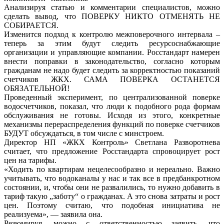
Анализируя статью и комментарии специалистов, можно
сделать вывод, что ПОВЕРКУ НИКТО ОТМЕНЯТЬ НЕ
СОБИРАЕТСЯ.
Изменится подход к контролю межповерочного интервала –
теперь за этим будут следить ресурсоснабжающие
организации и управляющие компании. Росстандарт намерен
внести поправки в законодательство, согласно которым
гражданам не надо будет следить за корректностью показаний
счетчиков ЖКХ. САМА ПОВЕРКА ОСТАНЕТСЯ
ОБЯЗАТЕЛЬНОЙ!
Проведенный эксперимент, по централизованной поверке
водосчетчиков, показал, что люди к подобного рода формам
обслуживания не готовы. Исходя из этого, конкретные
механизмы перераспределения функций по поверке счетчиков
БУДУТ обсуждаться, в том числе с минстроем.
Директор НП «ЖКХ Контроль» Светлана Разворотнева
считает, что предложение Росстандарта спровоцирует рост
цен на тарифы.
«Ходить по квартирам нецелесообразно и нереально. Важно
учитывать, что водоканалы у нас и так все в предбанкротном
состоянии, и, чтобы они не развалились, то нужно добавить в
тариф такую „заботу“ о гражданах. А это снова затраты и рост
цен. Поэтому считаю, что подобная инициатива не
реализуема», — заявила она.
Резюмируя, можно с ответственностью заявить, что