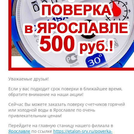
Уважаемые друзья!
Если у вас подходит срок поверки в ближайшее время,
обратите внимание на наши акции!
Сейчас Вы можете заказать поверку счетчиков горячей
или холодной воды в Ярославле по очень
привлекательным ценам!
Перейдите на главную станицу нашего филиала в
Ярославле
по ссылке
https://etalon-srv.ru/poverka-