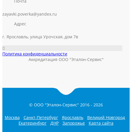
Почта
zayavki.poverka@yandex.ru
Адрес
г. Ярославль, улица Урочская, дом 7в
Политика конфиденциальности
Аккредитация ООО "Эталон-Сервис"
© ООО "Эталон-Сервис" 2016 -
2026
Москва
-
Санкт-Петербург
-
Ярославль
-
Великий Новгород
-
Екатеринбург
-
ДНР
-
Запорожье
-
Карта сайта