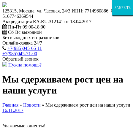
ЗАКРЫТЬ
ЗАКРЫТЬ
ЗАКРЫТЬ
ЗАКРЫТЬ
ЗАКРЫТЬ
ЗАКРЫТЬ
ЗАКРЫТЬ
ЗАКРЫТЬ
ЗАКРЫТЬ
ЗАКРЫТЬ
ЗАКРЫТЬ
ЗАКРЫТЬ
ЗАКРЫТЬ
ЗАКРЫТЬ
125315, Москва, ул. Часовая, 24/3 ИНН: 7714960866, ОГРН:
5167746369544
Аккредитация RA.RU.312141 от 18.04.2017
Пн-Пт 09:00-18:00
Сб-Вс выходной
Без выходных и праздников
Онлайн-заявка 24/7
+7(985)045-65-11
+7(985)045-71-00
Обратный звонок
Нужна помощь?
Мы сдерживаем рост цен на
наши услуги
Главная
»
Новости
»
Мы сдерживаем рост цен на наши услуги
16.11.2017
Уважаемые клиенты!