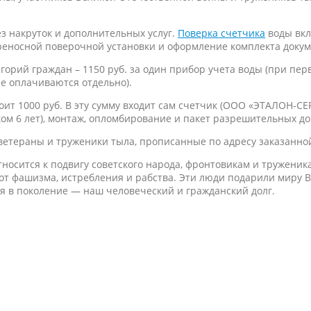
 накруток и дополнительных услуг.
Поверка счетчика
воды вкл
ереносной поверочной установки и оформление комплекта доку
горий граждан – 1150 руб. за один прибор учета воды (при пе
ые оплачиваются отдельно).
оит 1000 руб. В эту сумму входит сам счетчик (ООО «ЭТАЛОН-
м 6 лет), монтаж, опломбирование и пакет разрешительных до
т ветераны и труженики тыла, прописанные по адресу заказанно
осится к подвигу советского народа, фронтовикам и труженик
т фашизма, истребления и рабства. Эти люди подарили миру Ве
я в поколение — наш человеческий и гражданский долг.