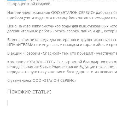
50-процентной скидкой.
Напоминаем, компания ООО «ЭТАЛОН-СЕРВИС» работает без
прибора учета воды, его поверку без снятия с помощью п
Цена на установку счетчиков воды для вышеуказанных кате
дополнительные работы (резка, сварка, пайка и др.), котор
Замена счетчика воды для ветеранов и тружеников тыла ст
ИПУ «ИТЕЛМА» с импульсным выходом и гарантийным сроко
В акции «Говорим «Спасибо!» тем, кто победил!» участвую
Компания «ЭТАЛОН-СЕРВИС» с огромной благодарностью отн
неподдельная любовь к Родине спасли будущие поколения о
передавать чувство уважения и благодарности из поколени
С уважением, ООО «ЭТАЛОН-СЕРВИС»
Похожие статьи: