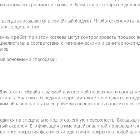
ли возникают трещины и сколы, избавиться от которых в домашн
 всегда вписываются в семейный бюджет. Чтобы сэкономить на
я к специалистам.
тажных работ, при этом хозяева могут контролировать процесс 
циалистами в соответствии с гигиеническими и санитарно-эпи
лов.
емя основными способами:
. Для этого с обрабатываемой внутренней поверхности ванны м
 эмаль. Участки со следами коррозии также зачищаются и под
аким образом ванны на ее рабочую поверхность наносится высо
.
водится на специально подготовленную поверхность. Вкладыш
тый акрилом. Его фиксация в имеющейся ванной производитс
ученного покрытия фактически идентично покрытию новой ван