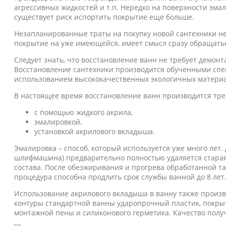
агрессивных жидкостей и т.п. Нередко на поверхности эма
существует риск испортить покрытие еще больше.
Незапланированные траты на покупку новой сантехники не
покрытие на уже имеющейся, имеет смысл сразу обращатьс
Следует знать, что восстановление ванн не требует демон
Восстановление сантехники производится обученными спе
использованием высококачественных экологичных материа
В настоящее время восстановление ванн производится тр
с помощью жидкого акрила,
эмалировкой,
установкой акрилового вкладыша.
Эмалировка – способ, который используется уже много лет
шлифмашина) предварительно полностью удаляется старая
состава. После обезжиривания и прогрева обработанной т
процедура способна продлить срок службы ванной до 8 лет
Использование акрилового вкладыша в ванну также произ
контуры стандартной ванны ударопрочный пластик, покры
монтажной пены и силиконового герметика. Качество пол