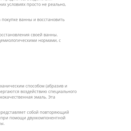
их условиях просто не реально,
 покупке ванны и восстановить
восстановления своей ванны.
демиологическими нормами, с
еханическим способом (абразив и
вергаются воздействию специального
кокачественная эмаль. Эта
 представляет собой повторяющий
я при помощи двухкомпонентной
ны.